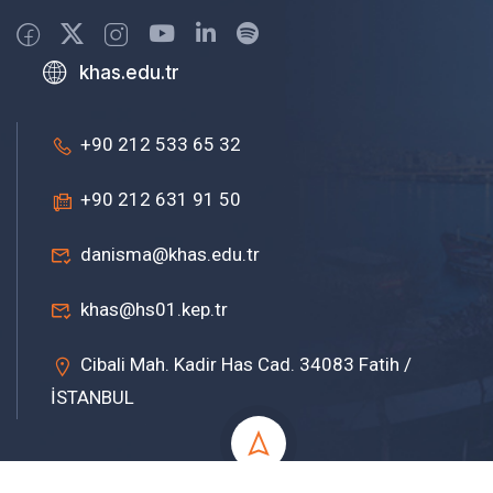
khas.edu.tr
+90 212 533 65 32
+90 212 631 91 50
danisma@khas.edu.tr
khas@hs01.kep.tr
Cibali Mah. Kadir Has Cad. 34083 Fatih /
İSTANBUL